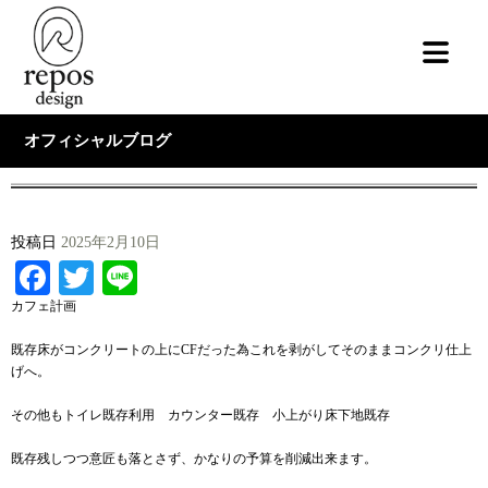
オフィシャルブログ
投稿日
2025年2月10日
Facebook
Twitter
Line
カフェ計画
既存床がコンクリートの上にCFだった為これを剥がしてそのままコンクリ仕上
げへ。
その他もトイレ既存利用 カウンター既存 小上がり床下地既存
既存残しつつ意匠も落とさず、かなりの予算を削減出来ます。