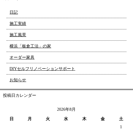
日記
施工実績
施工風景
横浜「板倉工法」の家
オーダー家具
DIYセルフリノベーションサポート
お知らせ
投稿日カレンダー
2026年8月
日
月
火
水
木
金
土
1