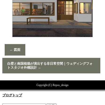
←
図面
白壁と南国植栽が演出する非日常空間｜ウェディングフォ
トスタジオ外構設計
→
Copyright (C) Repos_design
ブログトップ