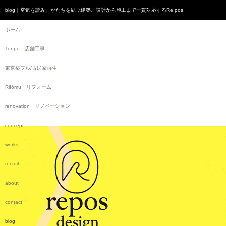
blog｜空気を読み、かたちを結ぶ建築。設計から施工まで一貫対応するRe:pos
ホーム
Tenpo 店舗工事
東京築フル/古民家再生
Rifōmu リフォーム
renovation リノベーション
concept
works
recruit
about
contact
blog