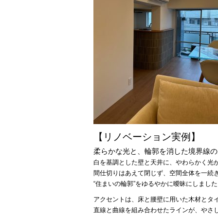
【リノベーション実例】
柔らかな光と、輪郭を消した境界線の
白を基調とした壁と天井に、やわらかく光
間仕切りはあえて閉じず、空間全体を一続
“住まいの輪郭”をゆるやかに曖昧にしました
アクセントは、床と腰壁に用いた木材とタ
直線と曲線を組み合わせたラインが、やさ