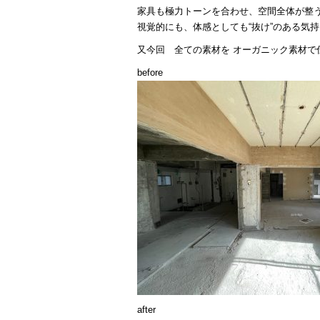
家具も極力トーンを合わせ、空間全体が整
視覚的にも、体感としても“抜け”のある気
又今回 全ての素材を オーガニック素材で
befo
after